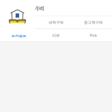
book/rent/[id]
대여
새책구매
중고책구매
도서정보
리뷰
Pick