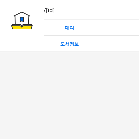
book/rent/[id]
대여
도서정보