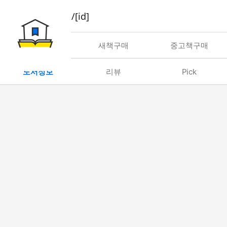
book/rent/[id]
대여
새책구매
중고책구매
도서정보
리뷰
Pick