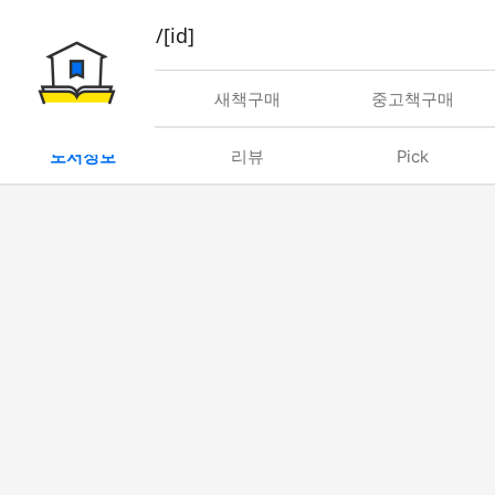
book/rent/[id]
대여
새책구매
중고책구매
도서정보
리뷰
Pick