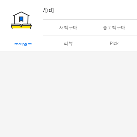
book/rent/[id]
대여
새책구매
중고책구매
도서정보
리뷰
Pick