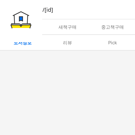
book/rent/[id]
대여
새책구매
중고책구매
도서정보
리뷰
Pick