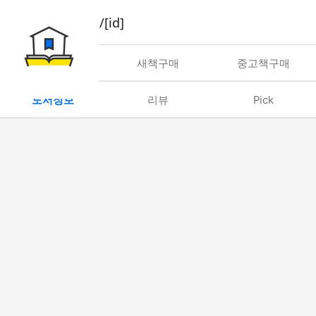
book/rent/[id]
대여
새책구매
중고책구매
도서정보
리뷰
Pick