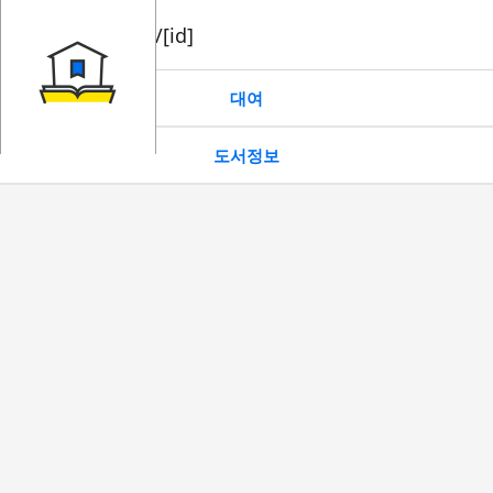
book/rent/[id]
대여
도서정보