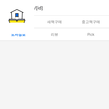
book/rent/[id]
대여
새책구매
중고책구매
도서정보
리뷰
Pick