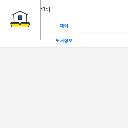
book/rent/[id]
대여
도서정보