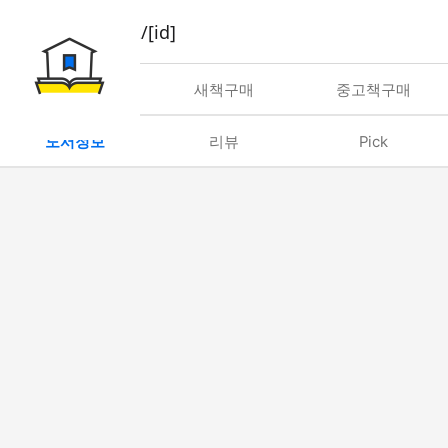
book/rent/[id]
대여
새책구매
중고책구매
도서정보
리뷰
Pick