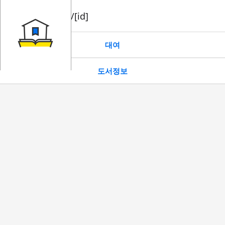
book/rent/[id]
대여
도서정보