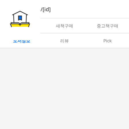
book/rent/[id]
대여
새책구매
중고책구매
도서정보
리뷰
Pick