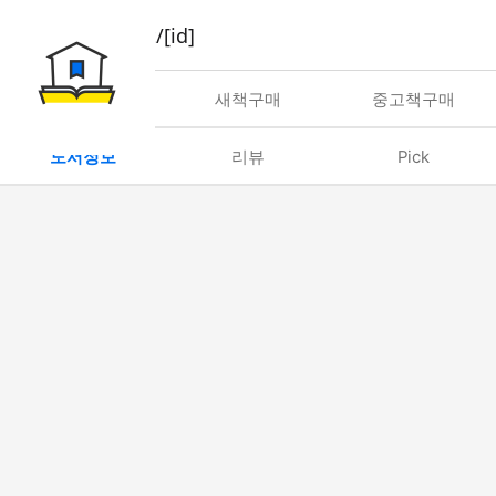
book/rent/[id]
대여
새책구매
중고책구매
도서정보
리뷰
Pick