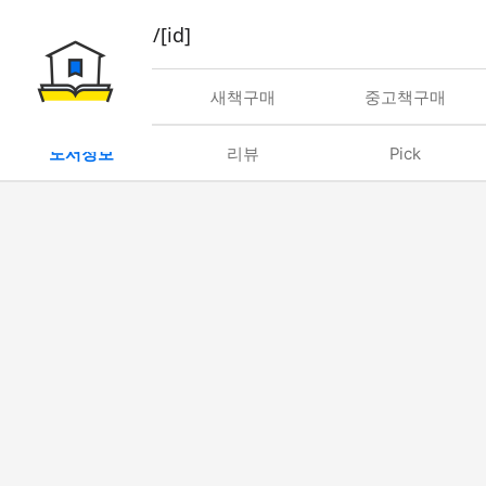
book/rent/[id]
대여
새책구매
중고책구매
도서정보
리뷰
Pick