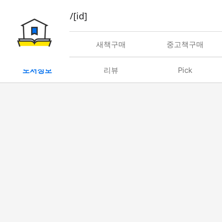
book/rent/[id]
대여
새책구매
중고책구매
도서정보
리뷰
Pick