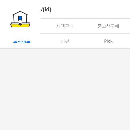
book/rent/[id]
대여
새책구매
중고책구매
도서정보
리뷰
Pick