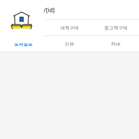
book/rent/[id]
대여
새책구매
중고책구매
도서정보
리뷰
Pick