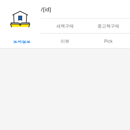
book/rent/[id]
대여
새책구매
중고책구매
도서정보
리뷰
Pick