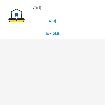
book/rent/[id]
대여
도서정보