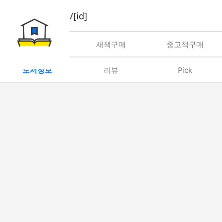
book/rent/[id]
대여
새책구매
중고책구매
도서정보
리뷰
Pick