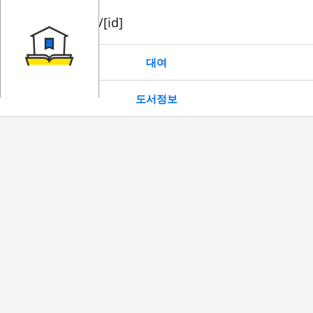
book/rent/[id]
대여
도서정보