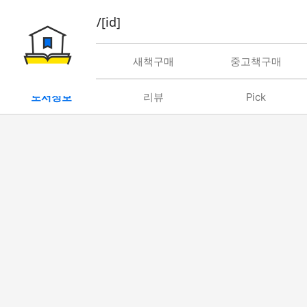
book/rent/[id]
대여
새책구매
중고책구매
도서정보
리뷰
Pick