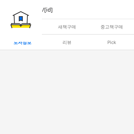
book/rent/[id]
대여
새책구매
중고책구매
도서정보
리뷰
Pick