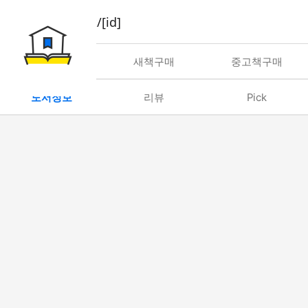
book/rent/[id]
대여
새책구매
중고책구매
도서정보
리뷰
Pick