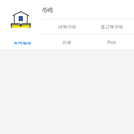
book/rent/[id]
대여
새책구매
중고책구매
도서정보
리뷰
Pick