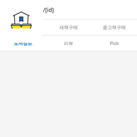
book/rent/[id]
대여
새책구매
중고책구매
도서정보
리뷰
Pick