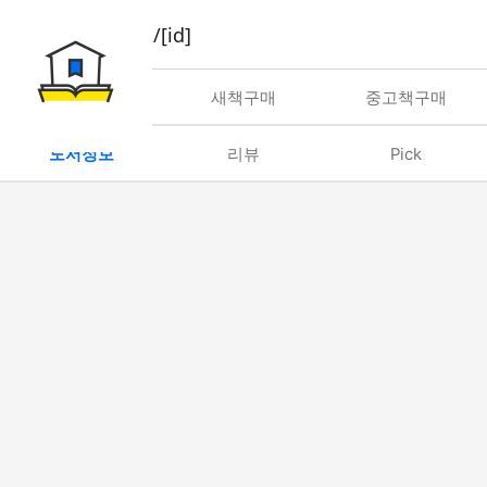
book/rent/[id]
대여
새책구매
중고책구매
도서정보
리뷰
Pick