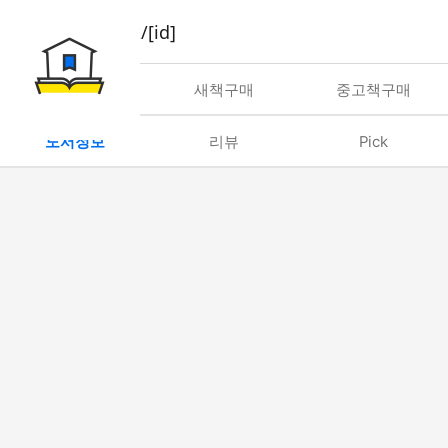
book/rent/[id]
대여
새책구매
중고책구매
도서정보
리뷰
Pick