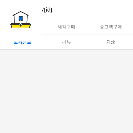
book/rent/[id]
대여
새책구매
중고책구매
도서정보
리뷰
Pick