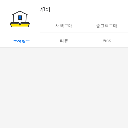
book/rent/[id]
대여
새책구매
중고책구매
도서정보
리뷰
Pick