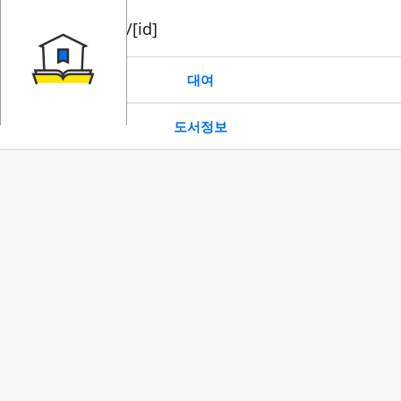
book/rent/[id]
대여
도서정보