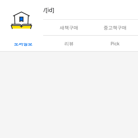
book/rent/[id]
대여
새책구매
중고책구매
도서정보
리뷰
Pick