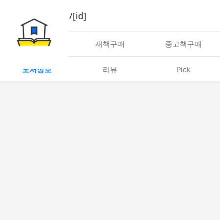
book/rent/[id]
대여
새책구매
중고책구매
도서정보
리뷰
Pick