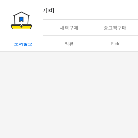
book/rent/[id]
대여
새책구매
중고책구매
도서정보
리뷰
Pick