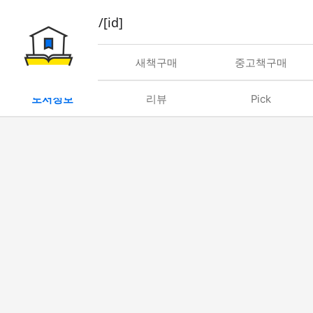
book/rent/[id]
대여
새책구매
중고책구매
도서정보
리뷰
Pick