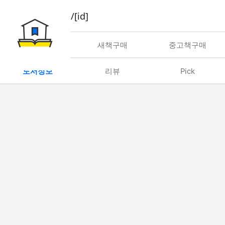
book/rent/[id]
대여
새책구매
중고책구매
도서정보
리뷰
Pick