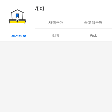
book/rent/[id]
대여
새책구매
중고책구매
도서정보
리뷰
Pick