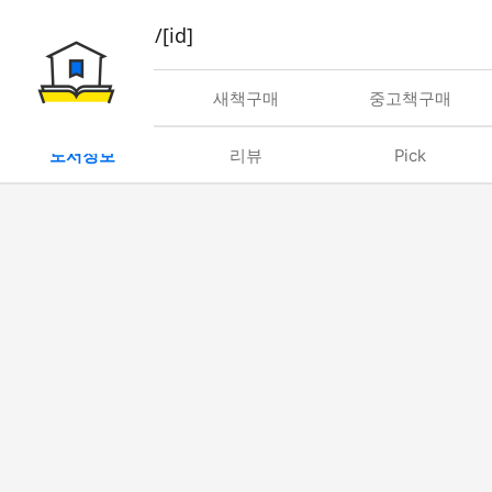
book/rent/[id]
대여
새책구매
중고책구매
도서정보
리뷰
Pick