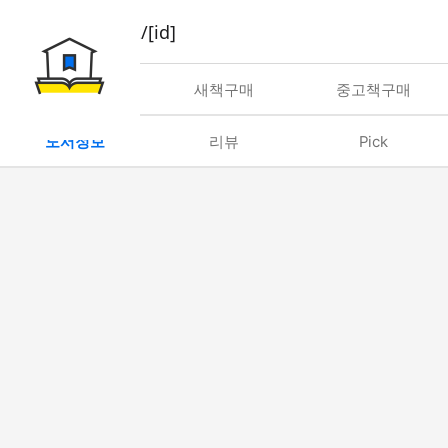
book/rent/[id]
대여
새책구매
중고책구매
도서정보
리뷰
Pick