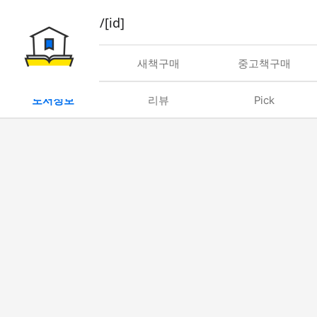
book/rent/[id]
대여
새책구매
중고책구매
도서정보
리뷰
Pick