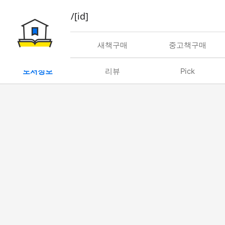
book/rent/[id]
대여
새책구매
중고책구매
도서정보
리뷰
Pick