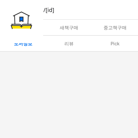
book/rent/[id]
대여
새책구매
중고책구매
도서정보
리뷰
Pick