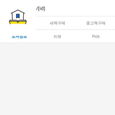
book/rent/[id]
대여
새책구매
중고책구매
도서정보
리뷰
Pick