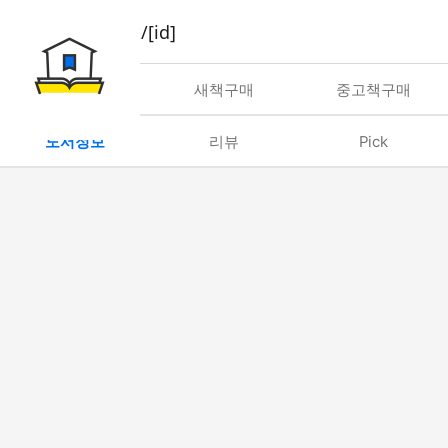
book/rent/[id]
대여
새책구매
중고책구매
도서정보
리뷰
Pick