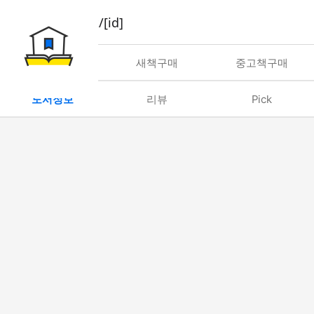
book/rent/[id]
대여
새책구매
중고책구매
도서정보
리뷰
Pick