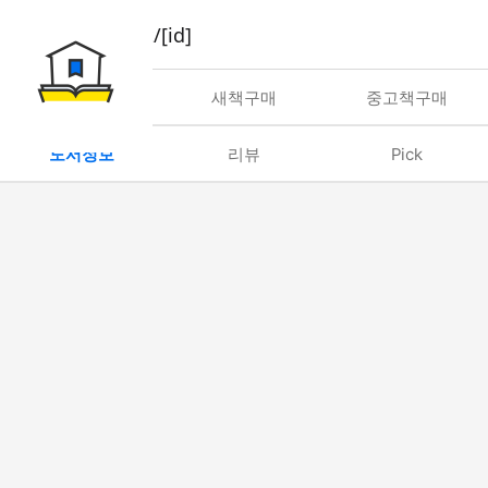
book/rent/[id]
대여
새책구매
중고책구매
도서정보
리뷰
Pick