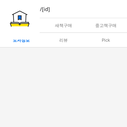
book/rent/[id]
대여
새책구매
중고책구매
도서정보
리뷰
Pick