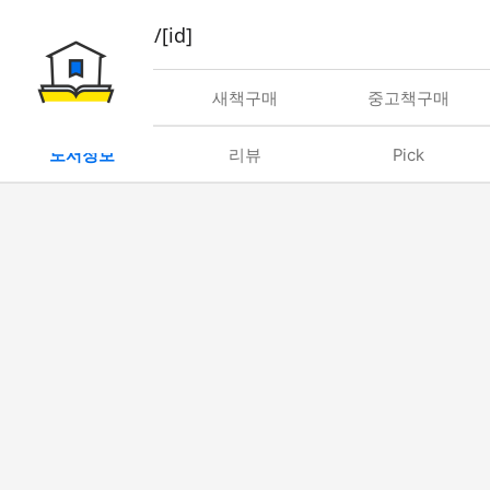
book/rent/[id]
대여
새책구매
중고책구매
도서정보
리뷰
Pick