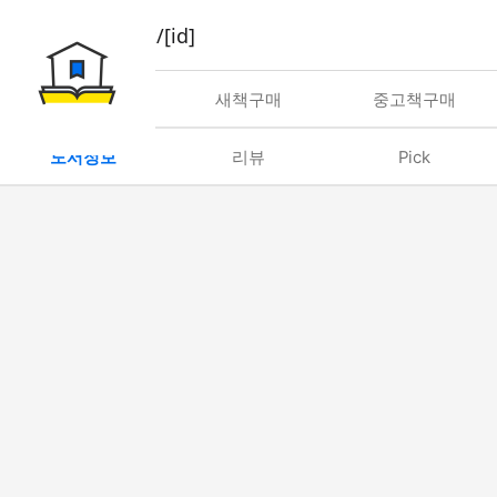
book/rent/[id]
대여
새책구매
중고책구매
도서정보
리뷰
Pick